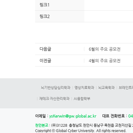
링크1
링크2
다음글
6월의 주요 공모전
이전글
4월의 주요 공모전
뇌기반상담심리학과
명상치료학과
뇌교육학과
브레인트
재테크·자산관리학과
AI융합학부
이메일 :
ysKerwin@gw.global.ac.kr
대표 전화번호 :
04
천안본교
: (우)31228 충청남도 천안시 동남구 목천읍 교천지산길 28
Copyright ⓒ
Global Cyber University.
All rights reserved.