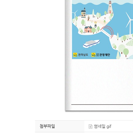
첨부파일
썸네일.gif