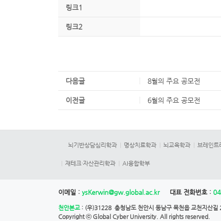
링크1
링크2
다음글
8월의 주요 공모전
이전글
6월의 주요 공모전
뇌기반상담심리학과
명상치료학과
뇌교육학과
브레인트
재테크·자산관리학과
AI융합학부
이메일 :
ysKerwin@gw.global.ac.kr
대표 전화번호 :
04
천안본교
: (우)31228 충청남도 천안시 동남구 목천읍 교천지산길 28
Copyright ⓒ
Global Cyber University.
All rights reserved.