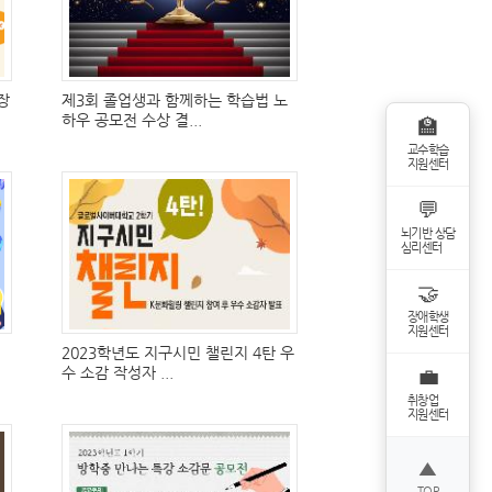
장
제3회 졸업생과 함께하는 학습법 노
하우 공모전 수상 결...
🏫
교수학습
지원센터
💬
뇌기반 상담
심리센터
🤝
장애학생
지원센터
2023학년도 지구시민 챌린지 4탄 우
수 소감 작성자 ...
💼
취창업
지원센터
▲
TOP