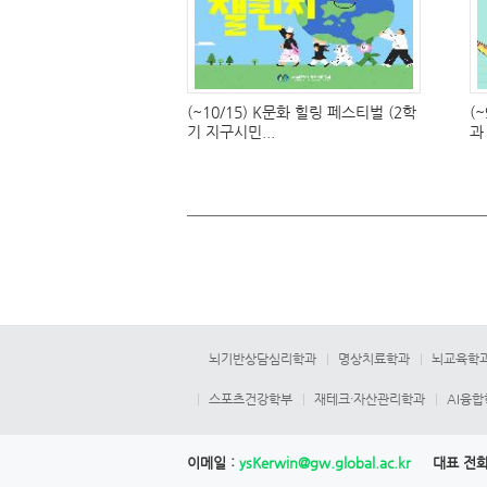
(~10/15) K문화 힐링 페스티벌 (2학
(
기 지구시민...
과
뇌기반상담심리학과
명상치료학과
뇌교육학
스포츠건강학부
재테크·자산관리학과
AI융
이메일 :
ysKerwin@gw.global.ac.kr
대표 전화