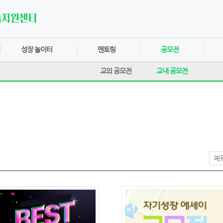
성장 놀이터
멘토링
공모전
교외 공모전
교내 공모전
제