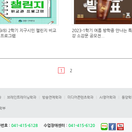
~9/8) 2학기 지구시민 챌린지 비교
2023-1학기 여름 방학중 만나는 특
 프로그램
강 소감문 공모전...
1
2
과
브레인트레이닝학과
방송연예학과
미디어콘텐츠학과
AI영어학과
동양학
합학부
번호 :
041-415-6128
수업장애센터 :
041-415-6120