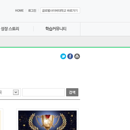
성장 스토리
학습커뮤니티
목