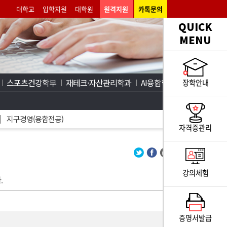
대학교
입학지원
대학원
원격지원
카톡문의
QUICK
MENU
스포츠건강학부
재테크·자산관리학과
AI융합학부
장학안내
지구경영(융합전공)
자격증관리
강의체험
.
증명서발급