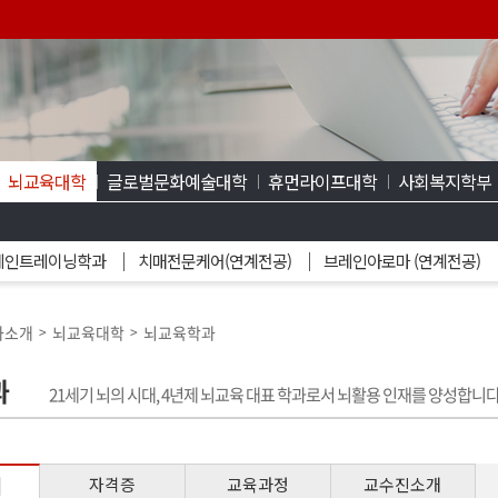
뇌교육대학
글로벌문화예술대학
휴먼라이프대학
사회복지학부
레인트레이닝학과
치매전문케어(연계전공)
브레인아로마 (연계전공)
과소개
뇌교육대학
뇌교육학과
>
>
과
21세기 뇌의 시대, 4년제 뇌교육 대표 학과로서 뇌활용 인재를 양성합니다
개
자격증
교육과정
교수진소개