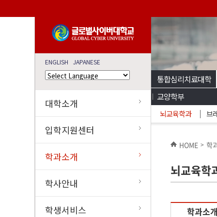
ENGLISH
JAPANESE
통합심리치료대학
교양학부
대학소개
뇌교육학과
브
입학지원센터
HOME
학
>
학과소개
뇌교육학
학사안내
학생서비스
학과소