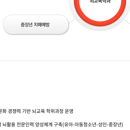
문화 경쟁력 기반 뇌교육 학위과정 운영
 뇌활용 전문인력 양성체계 구축(유아-아동청소년-성인-중장년)