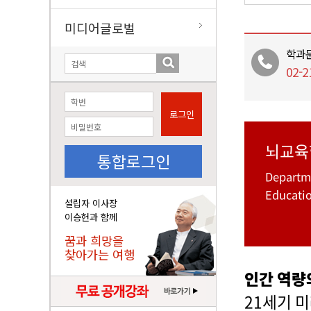
미디어글로벌
학과
02-2
로그인
뇌교육
통합로그인
Departme
Educati
설립자 이사장
이승헌과 함께
꿈과 희망을
찾아가는 여행
인간 역량의
21세기 