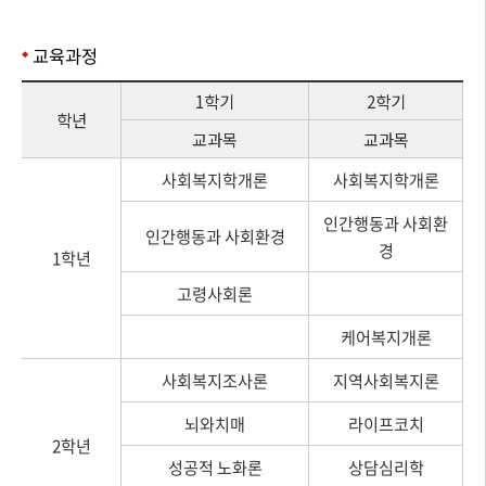
교육과정
1학기
2학기
학년
교과목
교과목
사회복지학개론
사회복지학개론
인간행동과 사회환
인간행동과 사회환경
경
1학년
고령사회론
케어복지개론
사회복지조사론
지역사회복지론
뇌와치매
라이프코치
2학년
성공적 노화론
상담심리학