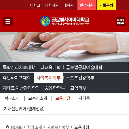
대학교
입학지원
대학원
원격지원
카톡문의
통합심리치료대학
뇌교육대학
글로벌문화예술대학
휴먼라이프대학
사회복지학부
스포츠건강학부
재테크·자산관리학과
AI융합학부
교양학부
학부소개
교수진소개
교육과정
자격증
치매전문케어 (연계전공)
HOME
학과소개
사회복지학부
교육과정
>
>
>