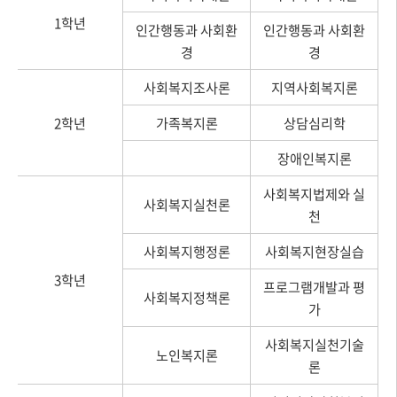
1학년
인간행동과 사회환
인간행동과 사회환
경
경
사회복지조사론
지역사회복지론
2학년
가족복지론
상담심리학
장애인복지론
사회복지법제와 실
사회복지실천론
천
사회복지행정론
사회복지현장실습
3학년
프로그램개발과 평
사회복지정책론
가
사회복지실천기술
노인복지론
론