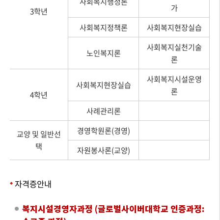
사회복지행정론
가
3학년
사회복지정책론
사회복지현장실습
사회복지실천기술
노인복지론
론
사회복지시설운영
사회복지현장실습
론
4학년
사례관리론
경영학원론(경영)
교양 및 일반선
택
자원봉사론(교양)
자격증안내
복지시설경영자과정 (글로벌사이버대학교 인증과정: