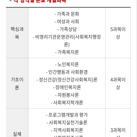
- 가족과 문화
- 여성과 사회
핵심과
- 가족상담
5과목이
- 비영리기관운영관리(사회복지행정
상
목
론)
- 가족복지론
- 노인복지론
- 인간행동과 사회환경
기초이
- 정신건강(정신건강사회복지)론
4과목이
- 장애인복지론
상
론
- 자원봉사론
- 사회복지학개론
- 프로그램개발과 평가
- 사회복지실천기술론
- 지역사회복지론
3과목이
실제