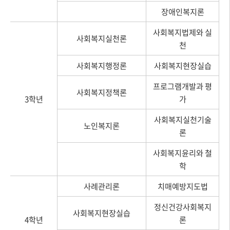
장애인복지론
사회복지법제와 실
사회복지실천론
천
사회복지행정론
사회복지현장실습
프로그램개발과 평
사회복지정책론
3학년
가
사회복지실천기술
노인복지론
론
사회복지윤리와 철
학
사례관리론
치매예방지도법
정신건강사회복지
사회복지현장실습
4학년
론