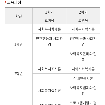
교육과정
1학기
2학기
학년
교과목
교과목
사회복지학개론
사회복지학개론
인간행동과 사회환
인간행동과 사회환
1학년
경
경
사회복지윤리와 철
학
사회복지조사론
지역사회복지론
2학년
장애인복지론
사회복지법제와 실
사회복지실천론
천
프로그램개발과 평