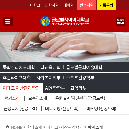
대학교
입학지원
대학원
원격지원
카톡문의
통합심리치료대학
뇌교육대학
글로벌문화예술대학
휴먼라이프대학
사회복지학부
스포츠건강학부
재테크·자산관리학과
AI융합학부
교양학부
학과소개
교수진소개
은퇴설계/자산관리 (전공트랙)
금융복지 (전공트랙)
머니코칭 (전공트랙)
마케팅 (전공트랙)
HOME
학과소개
재테크·자산관리학과
학과소개
>
>
>