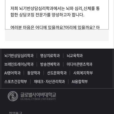
저희 뇌기반상담심리학과에서는 뇌와 심리,신체를 통
합한 상담코칭 전문가를 양성하고자 합니다.
여러분 마음은 어디에 있을까요?머리에 있을까요? 아
니면 가슴에 있을까요?
우리의 생각과 감정과 행동은 뇌를제외하고는 말하기가
>>>>>>>>>>>>>>>>>
어렵습니다.
뇌기반상담심리학과
명상치료학과
뇌교육학과
브레인트레이닝학과
방송연예학과
미디어콘텐츠학과
그렇다면 가장 중요한 심리치료의대상은 뇌라고 할 수
있을 것 같습니다.
AI영어학과
동양학과
선도문화학과
사회복지학부
스포츠건강학부
재테크·자산관리학과
AI융합학부
뇌는 경험을 통해 학습해왔고 타인의뇌와 접촉하면서
진화해왔습니다.
즉 뇌는 사회적 기관이라고 할 수 있습니다.
천안본교