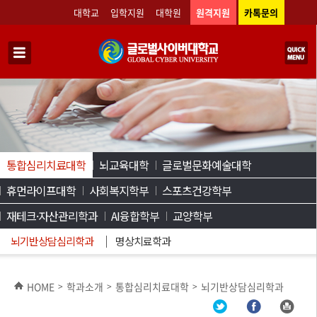
대학교
입학지원
대학원
원격지원
카톡문의
통합심리치료대학
뇌교육대학
글로벌문화예술대학
휴먼라이프대학
사회복지학부
스포츠건강학부
재테크·자산관리학과
AI융합학부
교양학부
뇌기반상담심리학과
명상치료학과
HOME
학과소개
통합심리치료대학
뇌기반상담심리학과
>
>
>