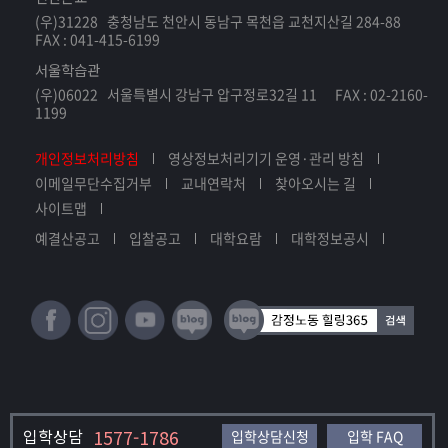
우리가 보통 생각하기에 뇌는 두개골속에 있는 뇌만 뇌
(우)31228 충청남도 천안시 동남구 목천읍 교천지산길 284-88
라고 생각을 하죠.
FAX : 041-415-6199
서울학습관
하지만 뇌과학이 발달하면서 몸전체가 곧 뇌라는 관점
(우)06022 서울특별시 강남구 압구정로32길 11 FAX : 02-2160-
이 확인되었습니다.
1199
뇌를 이해한다고 하는 것은 인간을이해하는 것과 같다
개인정보처리방침
영상정보처리기기 운영·관리 방침
고 할 수 있습니다.
이메일무단수집거부
교내연락처
찾아오시는 길
사이트맵
그렇다면 진정한 통합 모델이라고 하는 것은 뇌와마음,
예결산공고
입찰공고
대학요람
대학정보공시
신체의 상호작용을 이해하는 것에서 출발해야 합니다.
뇌기반 상담 및 코칭은 뇌와 마음,사회적 관계의 메커니
즘을 다루고 있고
신경가소성을 촉진하는 가장 효과적이고과학적인 접근
법이라고 할 수 있겠습니다.
입학상담
1577-1786
입학상담신청
입학 FAQ