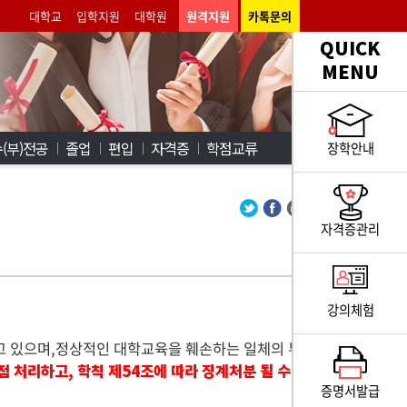
대학교
입학지원
대학원
원격지원
카톡문의
QUICK
MENU
(부)전공
졸업
편입
자격증
학점교류
장학안내
자격증관리
강의체험
고 있으며,정상적인 대학교육을 훼손하는 일체의 부
점 처리하고, 학칙 제54조에 따라 징계처분 될 수
증명서발급