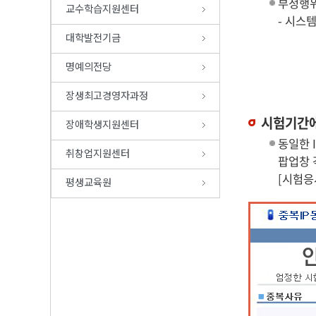
부정행위
교수학습지원센터
- 시스
대학발전기금
명예의전당
장생최고경영자과정
시험기간에
장애학생지원센터
동일한 
취창업지원센터
팝업창 
[시험응
평생교육원