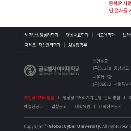
중복IP 사
인 절차를 
>>>>>>>>>>>>>>>>>
뇌기반상담심리학과
명상치료학과
뇌교육학과
브레
재테크·자산관리학과
AI융합학부
천안본교
(우)31228 충청남도 
서울학습관
(우)06022 서울특별시
개인정보처리방침
영상정보처리기기 운영·관리 방침
예결산공고
입찰공고
대학요람
대학정보공시
Copyright ⓒ
Global Cyber University.
All rights reser