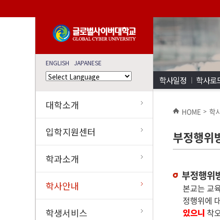
ENGLISH
JAPANESE
학사일정
학사로
대학소개
HOME
학
>
입학지원센터
부정행위
학과소개
부정행위
학사안내
본교는 교육
정행위에 
학생서비스
있으니
착오