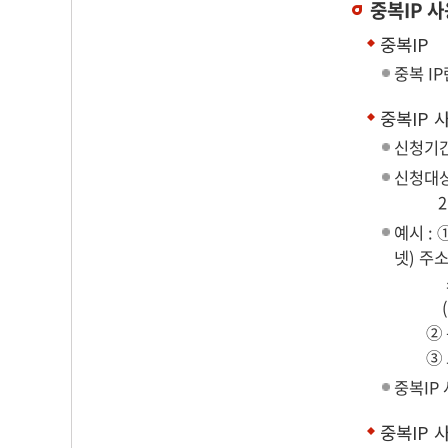
중복IP 
중복IP
중복 IP
중복IP 
신청기간
신청대상
2명이상
예시 :
넷) 주소
쓰면서
(단, 
② 본인
③ 도서
중복IP
중복IP 