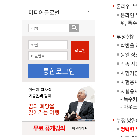
온라인 
미디어글로벌
온라인 
위, 특수
부정행위
학번을 
로그인
동일 장
각종 시
통합로그인
시험기간
시험응시
설립자 이사장
시험응시
이승헌과 함께
- 특수키
꿈과 희망을
- 마우
찾아가는 여행
부정행위
명백한 