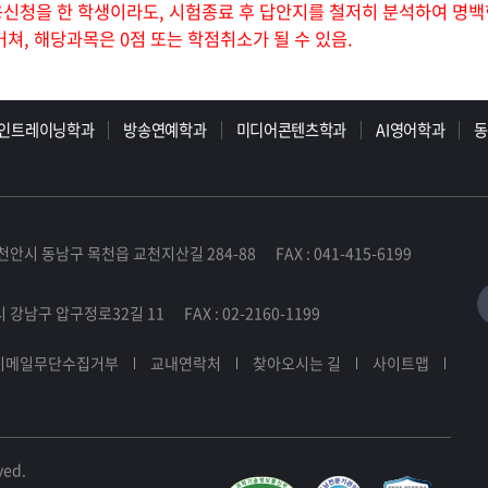
용신청을 한 학생이라도, 시험종료 후 답안지를 철저히 분석하여 명백
거쳐, 해당과목은 0점 또는 학점취소가 될 수 있음.
인트레이닝학과
방송연예학과
미디어콘텐츠학과
AI영어학과
천안시 동남구 목천읍 교천지산길 284-88 FAX : 041-415-6199
 강남구 압구정로32길 11 FAX : 02-2160-1199
이메일무단수집거부
교내연락처
찾아오시는 길
사이트맵
ved.