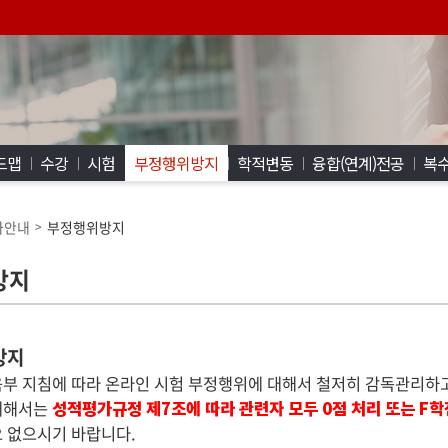
드맵
수강
시험
부정행위방지
학적변동
융합(연계)전공
복수
사안내
부정행위방지
>
방지
방지
부 지침에 따라 온라인 시험 부정행위에 대해서 철저히 감독관리하
대해서는
성적평가규정 제7조에 따라 관련자 모두 0점 처리 또는 F학
 없으시기 바랍니다.