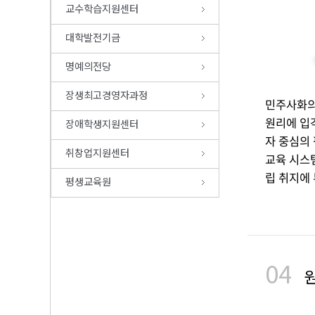
교수학습지원센터
대학발전기금
명예의전당
장생최고경영자과정
민주사화의
원리에 입
장애학생지원센터
자 중심의
취창업지원센터
교육 시스
립 취지에
평생교육원
04