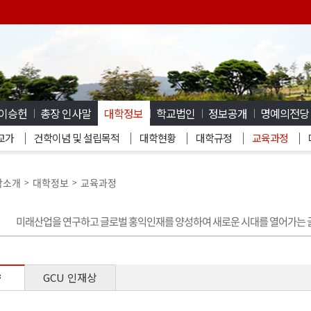
 이승헌
총장 인사말
대학정보
학교법인
정보공개
명예의전당
교가
건학이념 및 설립목적
대학현황
대학규정
교육과정
학소개
대학정보
교육과정
>
>
미래산업을 연구하고 글로벌 홍익인재를 양성하여 새로운 시대를 열어가는
향
GCU 인재상