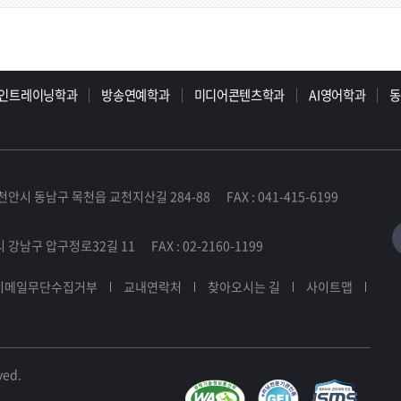
인트레이닝학과
방송연예학과
미디어콘텐츠학과
AI영어학과
천안시 동남구 목천읍 교천지산길 284-88 FAX : 041-415-6199
 강남구 압구정로32길 11 FAX : 02-2160-1199
이메일무단수집거부
교내연락처
찾아오시는 길
사이트맵
ved.