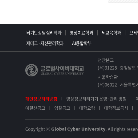
>>>>>>>>>>>>>>>>>
뇌기반상담심리학과
명상치료학과
뇌교육학과
브레
재테크·자산관리학과
AI융합학부
천안본교
(우)31228 충청남도 
서울학습관
(우)06022 서울특별시
개인정보처리방침
영상정보처리기기 운영·관리 방침
예결산공고
입찰공고
대학요람
대학정보공시
Copyright ⓒ
Global Cyber University.
All rights reser