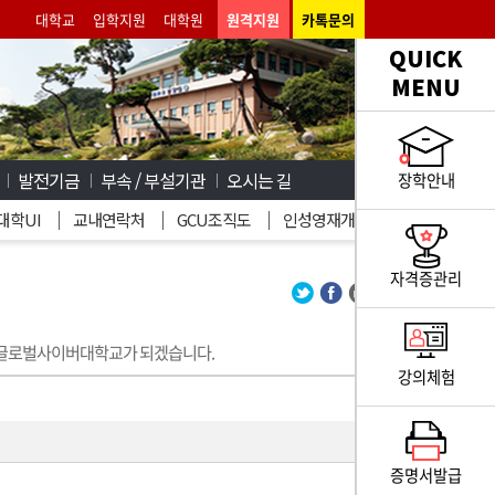
대학교
입학지원
대학원
원격지원
카톡문의
QUICK
MENU
발전기금
부속 / 부설기관
오시는 길
장학안내
대학UI
교내연락처
GCU조직도
인성영재개발
자격증관리
 글로벌사이버대학교가 되겠습니다.
강의체험
증명서발급