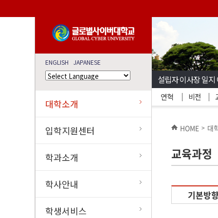
ENGLISH
JAPANESE
설립자 이사장 일지
연혁
비전
대학소개
HOME
대
>
입학지원센터
교육과정
학과소개
학사안내
기본방
학생서비스