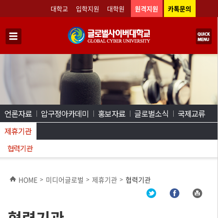
대학교
입학지원
대학원
원격지원
카톡문의
언론자료
압구정아카데미
홍보자료
글로벌소식
국제교류
제휴기관
협력기관
HOME
미디어글로벌
제휴기관
협력기관
>
>
>
협력기관