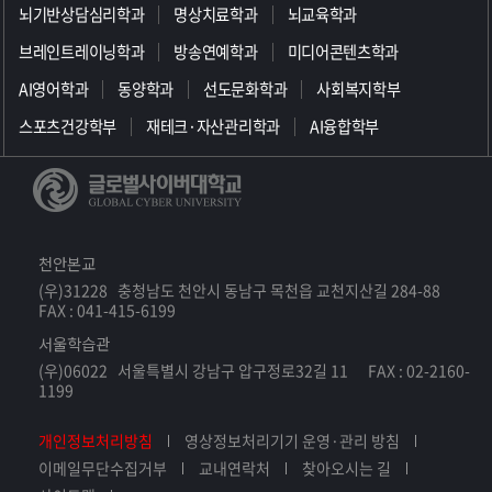
뇌기반상담심리학과
명상치료학과
뇌교육학과
브레인트레이닝학과
방송연예학과
미디어콘텐츠학과
AI영어학과
동양학과
선도문화학과
사회복지학부
스포츠건강학부
재테크·자산관리학과
AI융합학부
천안본교
(우)31228 충청남도 천안시 동남구 목천읍 교천지산길 284-88
FAX : 041-415-6199
서울학습관
(우)06022 서울특별시 강남구 압구정로32길 11 FAX : 02-2160-
1199
개인정보처리방침
영상정보처리기기 운영·관리 방침
이메일무단수집거부
교내연락처
찾아오시는 길