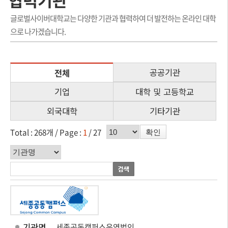
글로벌사이버대학교는 다양한 기관과 협력하여 더 발전하는 온라인 대학
으로 나가겠습니다.
공공기관
전체
기업
대학 및 고등학교
외국대학
기타기관
페이지수 선택
Total : 268개 /
Page :
1
/ 27
확인
분류기준
기관명
세종공동캠퍼스운영법인