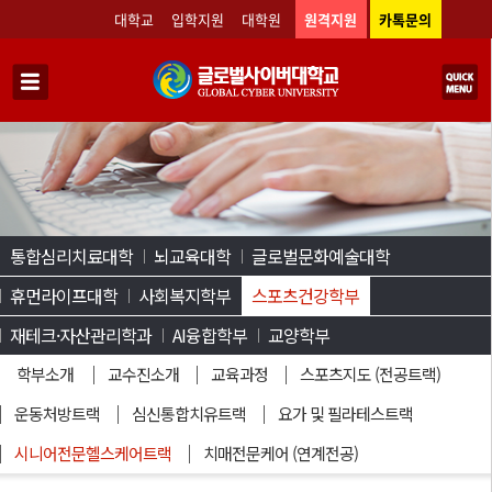
대학교
입학지원
대학원
원격지원
카톡문의
통합심리치료대학
뇌교육대학
글로벌문화예술대학
휴먼라이프대학
사회복지학부
스포츠건강학부
재테크·자산관리학과
AI융합학부
교양학부
학부소개
교수진소개
교육과정
스포츠지도 (전공트랙)
운동처방트랙
심신통합치유트랙
요가 및 필라테스트랙
시니어전문헬스케어트랙
치매전문케어 (연계전공)