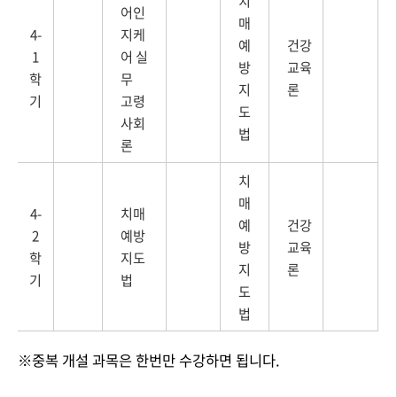
치
어인
매
4-
지케
예
건강
1
어 실
방
교육
학
무
지
론
기
고령
도
사회
법
론
치
매
4-
치매
예
건강
2
예방
방
교육
학
지도
지
론
기
법
도
법
※중복 개설 과목은 한번만 수강하면 됩니다.