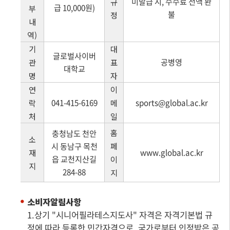
미발급 시, 수수료 전액 환
규
급 10,000원)
부
불
정
내
역)
기
대
글로벌사이버
공병영
관
표
대학교
명
자
연
이
041-415-6169
sports@global.ac.kr
락
메
처
일
홈
충청남도 천안
소
시 동남구 목천
페
www.global.ac.kr
재
읍 교천지산길
이
지
284-88
지
소비자알림사항
1.상기 "시니어필라테스지도사" 자격은 자격기본법 규
정에 따라 등록한 민간자격으로, 국가로부터 인정받은 공