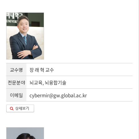
교수명
장 래 혁 교수
전문분야
뇌교육, 뇌융합기술
이메일
cybermir@gw.global.ac.kr