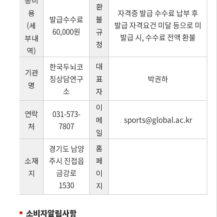
환
용
자격증 발급 수수료 납부 후
발급수수료
불
발급 자격요건 미달 등으로 미
(세
60,000원
규
발급 시, 수수료 전액 환불
부내
정
역)
대
한국두뇌코
기관
칭상담연구
표
박권하
명
소
자
이
연락
031-573-
sports@global.ac.kr
메
7807
처
일
홈
경기도 남양
소재
주시 진접읍
페
금강로
지
이
1530
지
소비자알림사항