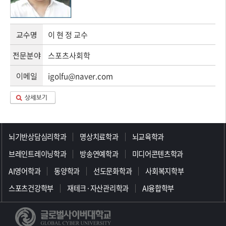
교수명
이 현 정 교수
전문분야
스포츠사회학
이메일
igolfu@naver.com
>>>>>>>>>>>>>>>>>
뇌기반상담심리학과
명상치료학과
뇌교육학과
브레인트레이닝학과
방송연예학과
미디어콘텐츠학과
AI영어학과
동양학과
선도문화학과
사회복지학부
스포츠건강학부
재테크·자산관리학과
AI융합학부