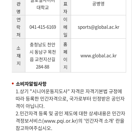
공병영
관
표
대학교
명
자
연
이
041-415-6169
sports@global.ac.kr
락
메
처
일
홈
충청남도 천안
소
시 동남구 목천
페
www.global.ac.kr
재
읍 교천지산길
이
지
284-88
지
소비자알림사항
1.상기 "시니어운동지도사" 자격은 자격기본법 규정에
따라 등록한 민간자격으로, 국가로부터 인정받은 공인자
격이 아닙니다.
2.민간자격 등록 및 공인 제도에 대한 상세내용은 민간자
격정보서비스(www.pqi.or.kr)의 '민간자격 소개' 란을
참고하여주십시오.