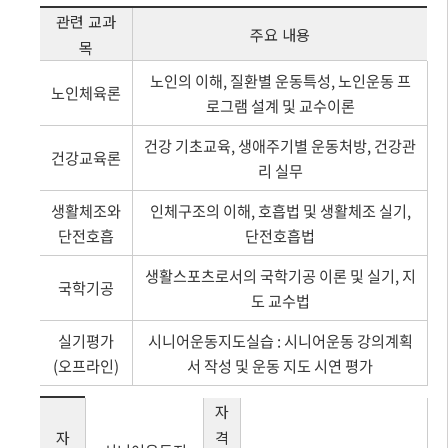
관련 교과
주요 내용
목
노인의 이해, 질환별 운동특성, 노인운동 프
노인체육론
로그램 설계 및 교수이론
건강 기초교육, 생애주기별 운동처방, 건강관
건강교육론
리 실무
생활체조와
인체구조의 이해, 호흡법 및 생활체조 실기,
단전호흡
단전호흡법
생활스포츠로서의 국학기공 이론 및 실기, 지
국학기공
도 교수법
실기평가
시니어운동지도실습 : 시니어운동 강의계획
(오프라인)
서 작성 및 운동 지도 시연 평가
자
자
격