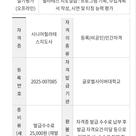
실기평가
필라테스 지도실습 : 프로그램 기획, 수업계획
(오프라인)
서 작성, 시연 및 티칭 능력 평가
자
자
격
시니어필라테
등록(비공인)민간자격
격
의
스지도사
증
종
류
자
등
격
록
발
2025-007085
글로벌사이버대학교
번
급
호
기
관
총
비
환
자격증 발급 수수료 납부 후
용
발급수수료
불
발급 자격요건 미달 등으로
25,000원 (재발
(세