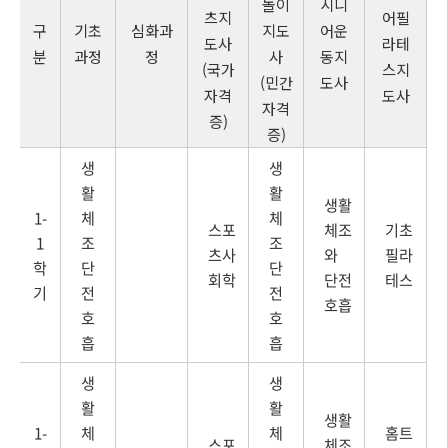
놀이
시니
츠지
어필
구
기초
심화과
지도
어운
도사
라테
분
과정
정
사
동지
(국가
스지
(민간
도사
자격
도사
자격
증)
증)
생
생
활
활
생활
1-
체
체
스포
체조
기초
1
조
조
츠사
와
필라
학
단
단
회학
단전
테스
기
전
전
호흡
호
호
흡
흡
생
생
활
활
생활
1-
체
체
홈트
스포
체조