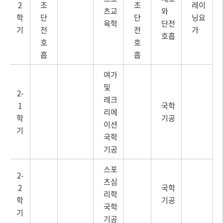
2
조
조
레이
츠교
와
학
단
단
닝요
육학
단전
기
전
전
가
호흡
호
호
흡
흡
여가
및
2-
레크
1
국학
리에
학
기공
이션
기
국학
기공
스포
2-
츠심
2
국학
리학
학
기공
국학
기
기공