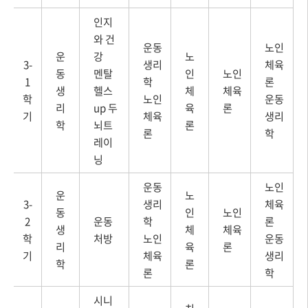
인지
와 건
운동
노인
운
강
노
3-
생리
체육
동
멘탈
인
노인
1
학
론
생
헬스
체
체육
학
노인
운동
리
up 두
육
론
기
체육
생리
학
뇌트
론
론
학
레이
닝
운동
노인
운
노
3-
생리
체육
동
인
노인
2
운동
학
론
생
체
체육
학
처방
노인
운동
리
육
론
기
체육
생리
학
론
론
학
시니