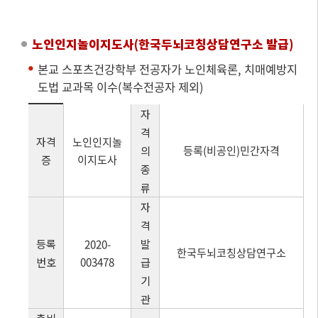
노인인지놀이지도사(한국두뇌코칭상담연구소 발급)
본교 스포츠건강학부 전공자가 노인체육론, 치매예방지
도법 교과목 이수(복수전공자 제외)
자
격
자격
노인인지놀
등록(비공인)민간자격
의
이지도사
증
종
류
자
격
등록
2020-
발
한국두뇌코칭상담연구소
003478
번호
급
기
관
총비