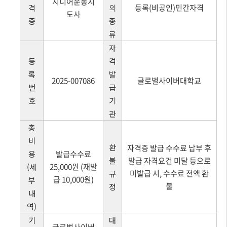
시니어운동지
등록(비공인)민간자격
격
의
도사
증
종
류
자
등
격
록
발
2025-007086
글로벌사이버대학교
번
급
호
기
관
총
비
환
자격증 발급 수수료 납부 후
용
발급수수료
불
발급 자격요건 미달 등으로
25,000원 (재발
(세
미발급 시, 수수료 전액 환
규
급 10,000원)
부
불
정
내
역)
기
대
글로벌사이버