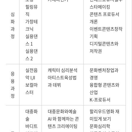
힐링뮤
스타메이킹
심
직
콘텐츠 프로듀서
화
가창테
개론
과
크닉
이벤트콘텐츠창작
정
실용댄
기획
스 1
디지털콘텐츠와
실용댄
저작권
스 2
실전음
캐릭터 심리분석
문화벤처창업과
응
악 I,II
아티스트육성법
경영
용
보컬마
과 데뷔
융합형 콘텐츠와
과
스터
산업
정
K-프로듀서
대중화
대중문화와예술
할리우드영화 재
술
AI 와 함께하는 콘
미있게 보기
바디트
텐츠 크리에이팅
문화심리학