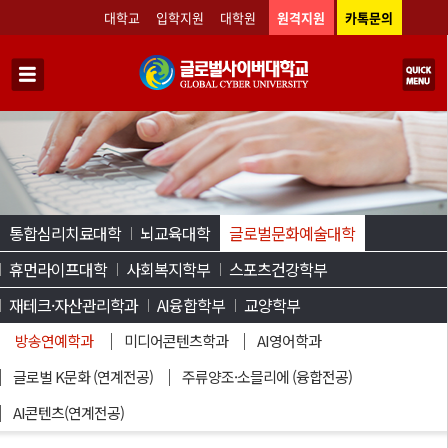
대학교
입학지원
대학원
원격지원
카톡문의
통합심리치료대학
뇌교육대학
글로벌문화예술대학
휴먼라이프대학
사회복지학부
스포츠건강학부
재테크·자산관리학과
AI융합학부
교양학부
방송연예학과
미디어콘텐츠학과
AI영어학과
글로벌 K문화 (연계전공)
주류양조·소믈리에 (융합전공)
AI콘텐츠(연계전공)