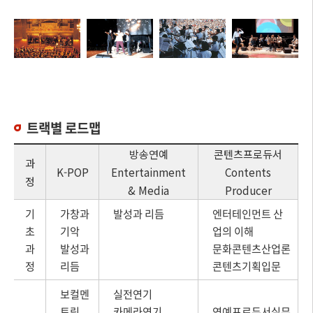
트랙별 로드맵
방송연예
콘텐츠프로듀서
과
K-POP
Entertainment
Contents
정
& Media
Producer
기
가창과
발성과 리듬
엔터테인먼트 산
초
기악
업의 이해
과
발성과
문화콘텐츠산업론
정
리듬
콘텐츠기획입문
보컬멘
실전연기
토링
카메라연기
연예프로듀서실무