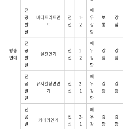
전
매
공
바디트리트먼
전
1-
우
보
강
발
트
선
2
강
통
함
달
함
전
매
방송
공
전
1-
우
강
강
실전연기
연예
발
선
2
강
함
함
달
함
전
매
공
뮤지컬장면연
전
2-
우
강
강
발
기
선
1
강
함
함
달
함
전
매
공
전
2-
우
강
강
카메라연기
발
선
1
강
함
함