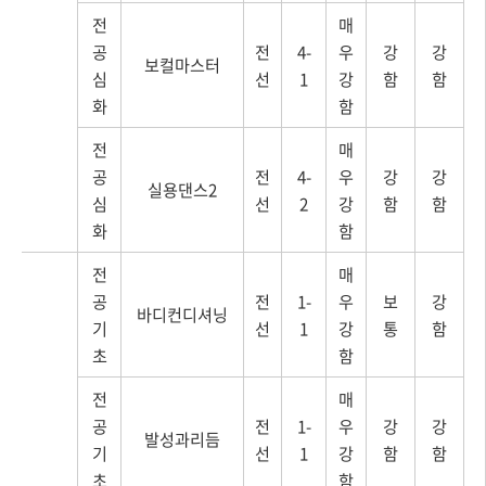
전
매
공
전
4-
우
강
강
보컬마스터
심
선
1
강
함
함
화
함
전
매
공
전
4-
우
강
강
실용댄스2
심
선
2
강
함
함
화
함
전
매
공
전
1-
우
보
강
바디컨디셔닝
기
선
1
강
통
함
초
함
전
매
공
전
1-
우
강
강
발성과리듬
기
선
1
강
함
함
초
함