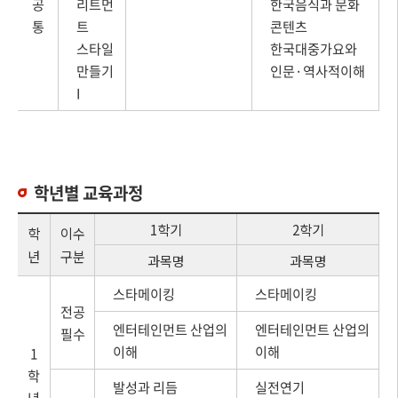
공
리트먼
한국음식과 문화
통
트
콘텐츠
스타일
한국대중가요와
만들기
인문·역사적이해
I
학년별 교육과정
1학기
2학기
학
이수
년
구분
과목명
과목명
스타메이킹
스타메이킹
전공
엔터테인먼트 산업의
엔터테인먼트 산업의
필수
이해
이해
1
학
발성과 리듬
실전연기
년