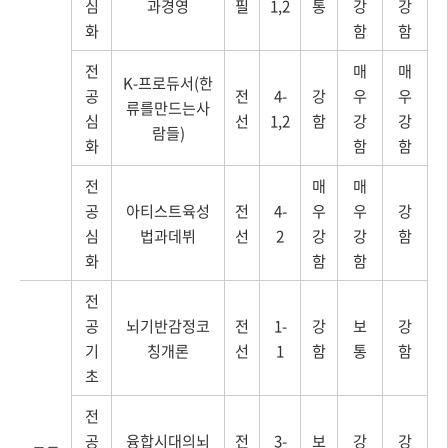
심
과경영
필
1,2
통
강
강
화
함
함
전
매
매
K-프로듀서(한
공
전
4-
강
우
우
류를만드는사
심
선
1,2
함
강
강
람들)
화
함
함
전
매
매
공
아티스트육성
전
4-
우
우
강
심
법과데뷔
선
2
강
강
함
화
함
함
전
공
뇌기반감정코
전
1-
강
보
강
기
칭개론
선
1
함
통
함
초
전
공
융합시대의뇌
전
3-
보
강
강