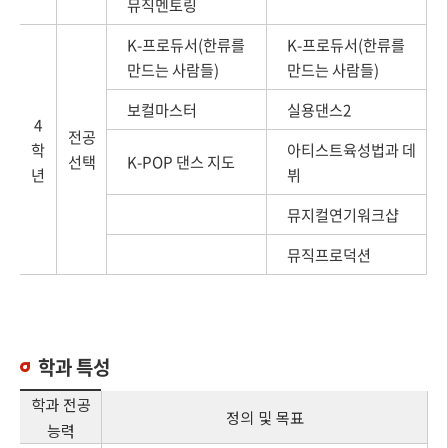
뮤직멘토링
K-프로듀서(한류를
K-프로듀서(한류를
만드는 사람들)
만드는 사람들)
보컬마스터
실용댄스2
4
전공
학
아티스트육성법과 데
선택
K-POP 댄스 지도
년
뷔
뮤지컬연기워크샵
뮤직프로덕션
학과 특성
학과 전공
정의 및 목표
능력