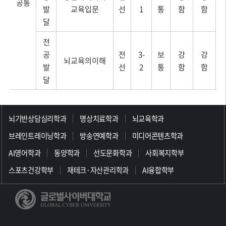
공통
발
교육입문
선
1
통
함
함
달
전
공
전
3-
보
강
강
뇌교육의이해
발
선
2
통
함
함
달
>>>>>>>>>>>>>>>>>
뇌기반상담심리학과
명상치료학과
뇌교육학과
브레인트레이닝학과
방송연예학과
미디어콘텐츠학과
AI영어학과
동양학과
선도문화학과
사회복지학부
스포츠건강학부
재테크·자산관리학과
AI융합학부