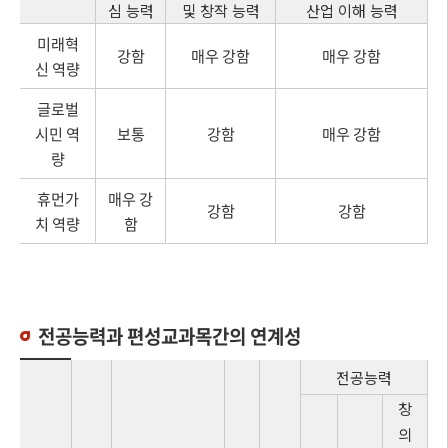
심 능력
및 창작 능력
산업 이해 능력
미래혁
강함
매우 강함
매우 강함
신 역량
글로벌
시민 역
보통
강함
매우 강함
량
휴먼가
매우 강
강함
강함
치 역량
함
전공능력과 편성교과목간의 연계성
전공능력
창
의