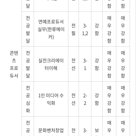
달
함
함
전
매
매
연예프로듀서
공
전
3-
강
우
우
실무(한류메이
발
필
1,2
함
강
강
커)
달
함
함
콘텐
전
매
매
츠
공
실전크리에이
전
3-
강
우
우
프로
발
터이해
선
1
함
강
강
듀서
달
함
함
전
매
매
공
1인 미디어 수
전
2-
강
우
우
심
익화
선
2
함
강
강
화
함
함
전
매
매
공
문화벤처창업
전
3-
보
우
우