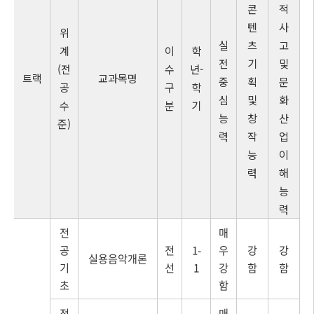
콘
적
텐
사
위
실
츠
고
계
이
학
전
기
및
(전
수
년-
트랙
교과목명
중
획
문
공
구
학
심
및
화
수
분
기
능
창
산
준)
력
작
업
능
이
력
해
능
력
전
매
공
전
1-
우
강
강
실용음악개론
기
선
1
강
함
함
초
함
전
매