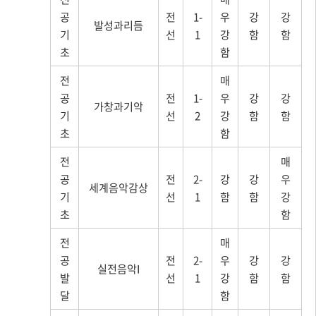
공
전
1-
우
강
강
발성과리듬
기
선
1
강
함
함
초
함
전
매
공
전
1-
우
강
강
가창과기악
기
선
2
강
함
함
초
함
전
매
공
전
2-
강
강
우
세계음악감상
기
선
1
함
함
강
초
함
전
매
공
전
2-
우
강
강
실전음악I
발
선
1
강
함
함
달
함