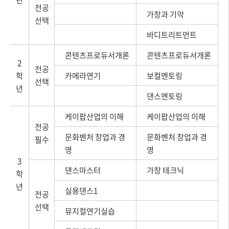
전공
가창과 기악
선택
바디트리트먼트
콘텐츠프로듀서개론
콘텐츠프로듀서개론
2
전공
학
카메라연기
보컬멘토링
선택
년
댄스멘토링
케이팝산업의 이해
케이팝산업의 이해
전공
문화벤처 창업과 경
문화벤처 창업과 경
필수
영
영
3
댄스마스터
가창 테크닉
학
년
실용댄스1
전공
선택
뮤지컬연기실습