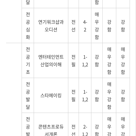
달
함
전
매
공
연기워크샵과
전
4-
우
강
강
심
오디션
선
2
강
함
함
화
함
전
매
매
공
엔터테인먼트
전
1-
강
우
우
기
산업의이해
필
1,2
함
강
강
초
함
함
전
매
공
전
1-
강
우
강
스타메이킹
발
필
1,2
함
강
함
달
함
전
매
매
공
콘텐츠프로듀
전
2-
강
우
우
발
서개론
선
1,2
함
강
강