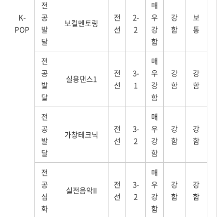
전
매
K-
공
전
2-
우
강
보
보컬멘토링
POP
발
선
2
강
함
통
달
함
전
매
공
전
3-
우
강
강
실용댄스1
발
선
1
강
함
함
달
함
전
매
공
전
3-
우
강
강
가창테크닉
발
선
2
강
함
함
달
함
전
매
공
전
3-
우
강
강
실전음악II
심
선
2
강
함
함
화
함