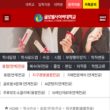
대학교
입학지원
대학원
원격지원
카톡문의
학사일정
학사로드맵
수강
시험
부정행위방지
학적변동
융합(연계)전공
복수(부)전공
졸업
편입
자격증
학점교류
융합(연계)전공
지구경영(융합전공)
치매전문케어 (연계전공)
글로벌 K문화 (연계전공)
AI콘텐츠(연계전공)
주류양조·소믈리에 (융합전공)
브레인아로마(연계전공)
HOME
학사안내
융합(연계)전공
지구경영(융합전공)
>
>
>