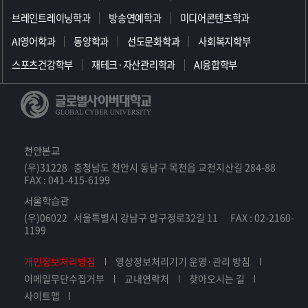
브레인트레이닝학과
방송연예학과
미디어콘텐츠학과
AI영어학과
동양학과
선도문화학과
사회복지학부
스포츠건강학부
재테크·자산관리학과
AI융합학부
천안본교
(우)31228 충청남도 천안시 동남구 목천읍 교천지산길 284-88
FAX : 041-415-6199
서울학습관
(우)06022 서울특별시 강남구 압구정로32길 11 FAX : 02-2160-
1199
개인정보처리방침
영상정보처리기기 운영·관리 방침
이메일무단수집거부
교내연락처
찾아오시는 길
사이트맵