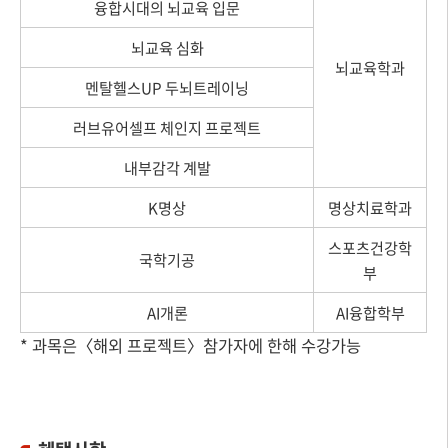
융합시대의 뇌교육 입문
뇌교육 심화
뇌교육학과
멘탈헬스UP 두뇌트레이닝
러브유어셀프 체인지 프로젝트
내부감각 계발
K명상
명상치료학과
스포츠건강학
국학기공
부
AI개론
AI융합학부
* 과목은〈해외 프로젝트〉참가자에 한해 수강가능