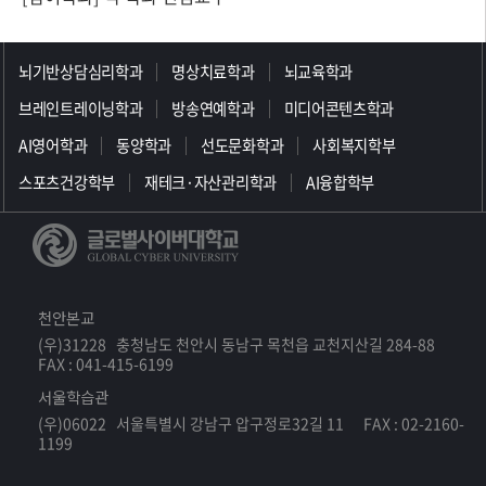
>>>>>>>>>>>>>>>>>
뇌기반상담심리학과
명상치료학과
뇌교육학과
브레인트레이닝학과
방송연예학과
미디어콘텐츠학과
AI영어학과
동양학과
선도문화학과
사회복지학부
스포츠건강학부
재테크·자산관리학과
AI융합학부
천안본교
(우)31228 충청남도 천안시 동남구 목천읍 교천지산길 284-88
FAX : 041-415-6199
서울학습관
(우)06022 서울특별시 강남구 압구정로32길 11 FAX : 02-2160-
1199