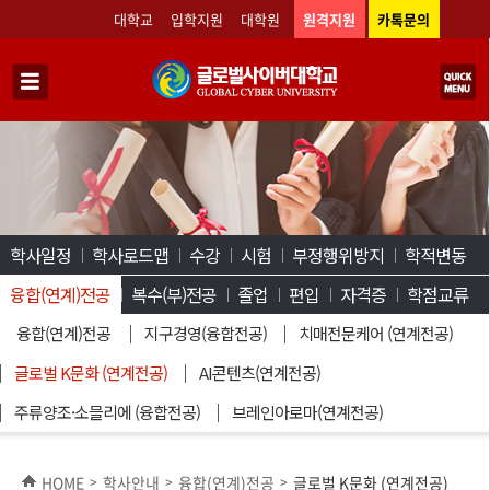
대학교
입학지원
대학원
원격지원
카톡문의
학사일정
학사로드맵
수강
시험
부정행위방지
학적변동
융합(연계)전공
복수(부)전공
졸업
편입
자격증
학점교류
융합(연계)전공
지구경영(융합전공)
치매전문케어 (연계전공)
글로벌 K문화 (연계전공)
AI콘텐츠(연계전공)
주류양조·소믈리에 (융합전공)
브레인아로마(연계전공)
HOME
학사안내
융합(연계)전공
글로벌 K문화 (연계전공)
>
>
>