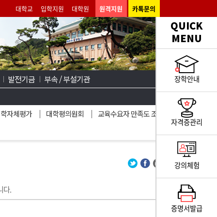
대학교
입학지원
대학원
원격지원
카톡문의
QUICK
MENU
발전기금
부속 / 부설기관
장학안내
대학자체평가
대학평의원회
교육수요자 만족도 조사
자격증관리
강의체험
니다.
증명서발급