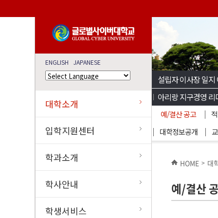
ENGLISH
JAPANESE
설립자 이사장 일지
아리랑 지구경영 리
대학소개
예/결산 공고
적
입학지원센터
대학정보공개
교
학과소개
HOME
대
>
학사안내
예/결산 
학생서비스