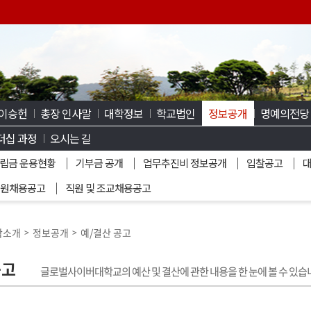
 이승헌
총장 인사말
대학정보
학교법인
정보공개
명예의전당
더십 과정
오시는 길
립금 운용현황
기부금 공개
업무추진비 정보공개
입찰공고
원채용공고
직원 및 조교채용공고
학소개
정보공개
예/결산 공고
>
>
공고
글로벌사이버대학교의 예산 및 결산에 관한 내용을 한 눈에 볼 수 있습